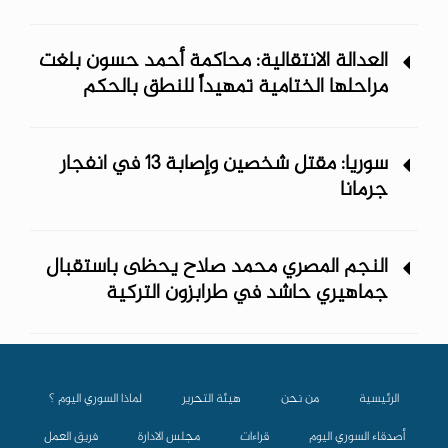
العدالة الانتقالية: محاكمة أحمد حسون بلغت
مراحلها الختامية تمهيداً للنطق بالحكم
سوريا: مقتل شخصين وإصابة 13 في انفجار
جرمانا
النجم المصري محمد صلاح يحظى باستقبال
جماهيري حاشد في طرابزون التركية
الرئيسية
من نحن
هيئة التحرير
لماذا السوري اليوم ؟
أصدقاء السوري اليوم
قراءات
مجلس الادارة
فريق العمل