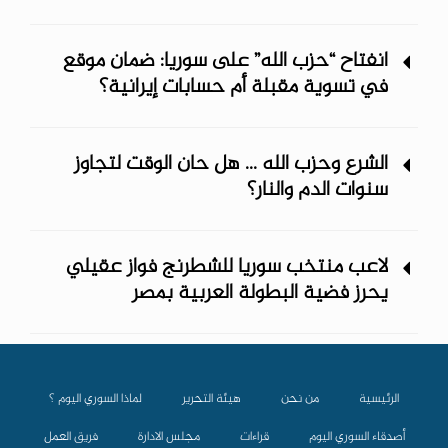
انفتاح “حزب الله” على سوريا: ضمان موقع
في تسوية مقبلة أم حسابات إيرانية؟
الشرع وحزب الله ... هل حان الوقت لتجاوز
سنوات الدم والنار؟
لاعب منتخب سوريا للشطرنج فواز عقيلي
يحرز فضية البطولة العربية بمصر
الرئيسية
من نحن
هيئة التحرير
لماذا السوري اليوم ؟
أصدقاء السوري اليوم
قراءات
مجلس الادارة
فريق العمل