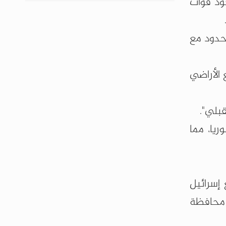
جود قوات
حدود مع
 الأراضي
بلي".
يا، مما
إسرائيل
 محافظة