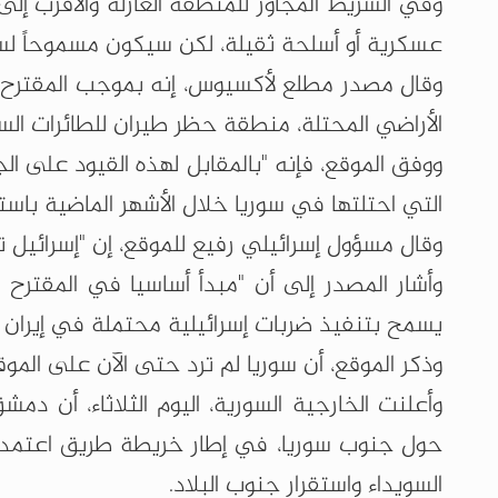
وفي الشريط المجاور للمنطقة العازلة والأقرب إل
عسكرية أو أسلحة ثقيلة، لكن سيكون مسموحاً لسو
وقال مصدر مطلع لأكسيوس، إنه بموجب المقترح 
الأراضي المحتلة، منطقة حظر طيران للطائرات السو
ووفق الموقع، فإنه "بالمقابل لهذه القيود على ال
التي احتلتها في سوريا خلال الأشهر الماضية باس
وقال مسؤول إسرائيلي رفيع للموقع، إن "إسرائي
وأشار المصدر إلى أن "مبدأ أساسيا في المقترح 
يسمح بتنفيذ ضربات إسرائيلية محتملة في إيران 
وذكر الموقع، أن سوريا لم ترد حتى الآن على الموقع
وأعلنت الخارجية السورية، اليوم الثلاثاء، أن 
حول جنوب سوريا، في إطار خريطة طريق اعتمدتها
السويداء واستقرار جنوب البلاد.