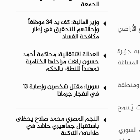
الجمعة
وزير المالية: كف يد 34 موظفاً
الأراضي
وإحالتهم للتحقيق في إطار
مكافحة الفساد
ائيل ومصر عام 1979، الذي قسّم شبه جزيرة
العدالة الانتقالية: محاكمة أحمد
حسون بلغت مراحلها الختامية
 المسافة
تمهيداً للنطق بالحكم
 ومنطقة
سوريا: مقتل شخصين وإصابة 13
في انفجار جرمانا
ث يُسمح
النجم المصري محمد صلاح يحظى
باستقبال جماهيري حاشد في
يين داخل الجانب السوري.
طرابزون التركية