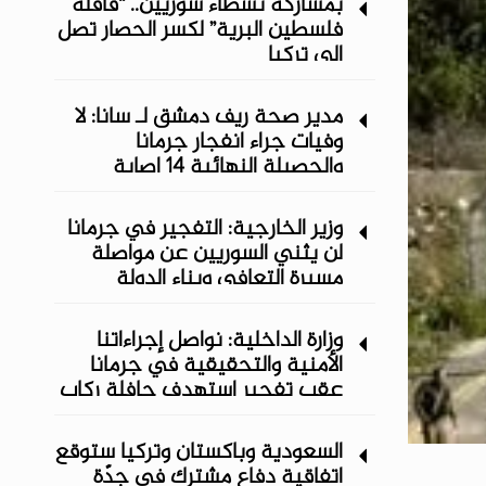
بمشاركة نشطاء سوريين.. “قافلة
فلسطين البرية” لكسر الحصار تصل
إلى تركيا
مدير صحة ريف دمشق لـ سانا: لا
وفيات جراء انفجار جرمانا
والحصيلة النهائية 14 إصابة
وزير الخارجية: التفجير في جرمانا
لن يثني السوريين عن مواصلة
مسيرة التعافي وبناء الدولة
وزارة الداخلية: نواصل إجراءاتنا
الأمنية والتحقيقية في جرمانا
عقب تفجير استهدف حافلة ركاب
السعودية وباكستان وتركيا ستوقع
اتفاقية دفاع مشترك في جدّة