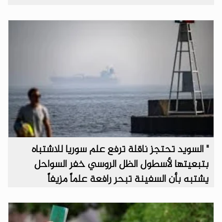
" السويد تحتجز ناقلة ترفع علم سوريا للاشتباه
بتبعيتها لأسطول الظل الروسي خفر السواحل
يشتبه بأن السفينة تبحر رافعة علماً مزيفاً