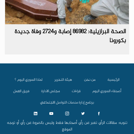
الصحة البرازيلية: 86982 إصابة و2724 وفاة جديدة
بكورونا
الرئيسية
من نحن
هيئة التحرير
لماذا السوري اليوم ؟
أصدقاء السوري اليوم
قراءات
مجلس الادارة
فريق العمل
برنامج إدارة منصات التواصل الاجتماعي
تنويه: مقالات الرأي تعبر عن رأي أصحابها فقط وليس بالضروة عن رأي أو توجه
الموقع