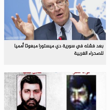
بعد فشله في سورية دي ميستورا مبعوثا أمميا
للصحراء الغربية