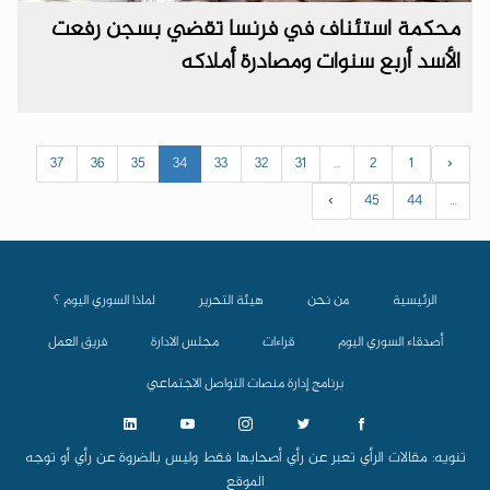
محكمة استئناف في فرنسا تقضي بسجن رفعت
الأسد أربع سنوات ومصادرة أملاكه
37
36
35
34
33
32
31
...
2
1
‹
›
45
44
...
الرئيسية
من نحن
هيئة التحرير
لماذا السوري اليوم ؟
أصدقاء السوري اليوم
قراءات
مجلس الادارة
فريق العمل
برنامج إدارة منصات التواصل الاجتماعي
تنويه: مقالات الرأي تعبر عن رأي أصحابها فقط وليس بالضروة عن رأي أو توجه
الموقع