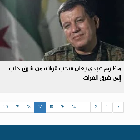
مظلوم عبدي يعلن سحب قواته من شرق حلب
إلى شرق الفرات
20
19
18
17
16
15
14
...
2
1
‹