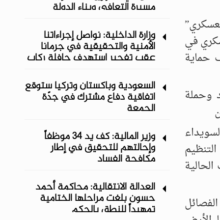
مسيرة التعافي وبناء الدولة
لعسكري”
وزارة الداخلية: نواصل إجراءاتنا
سكري في
الأمنية والتحقيقية في جرمانا
ف حماية
عقب تفجير استهدف حافلة ركاب
السعودية وباكستان وتركيا ستوقع
د وحملة
اتفاقية دفاع مشترك في جدّة
الجمعة
ن
لسويداء
وزير المالية: كف يد 34 موظفاً
وإحالتهم للتحقيق في إطار
التنظيم
مكافحة الفساد
الحالية
العدالة الانتقالية: محاكمة أحمد
حسون بلغت مراحلها الختامية
الفصائل
تمهيداً للنطق بالحكم