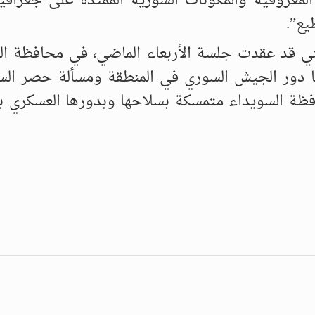
 المعروفية والمكونات السورية الممتدة على جغرافي
يع”.
طني قد عقدت جلسة الأربعاء الماضي، في محافظة ال
ها دور الجيش السوري في المنطقة ومسألة حصر الس
فظة السويداء متمسكة بسلاحها وبدورها العسكري بع