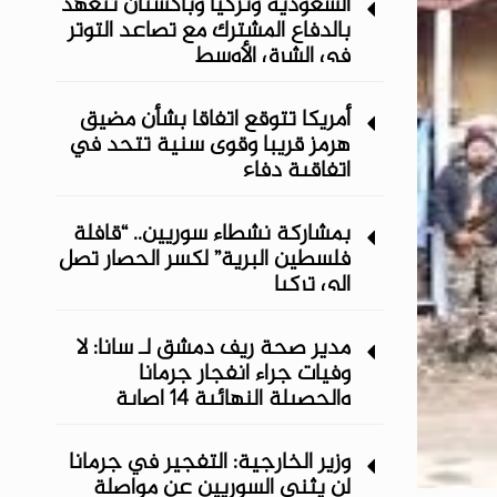
السعودية وتركيا وباكستان تتعهد
بالدفاع المشترك مع تصاعد التوتر
في الشرق الأوسط
أمريكا تتوقع اتفاقا بشأن مضيق
هرمز قريبا وقوى سنية تتحد في
اتفاقية دفاع
بمشاركة نشطاء سوريين.. “قافلة
فلسطين البرية” لكسر الحصار تصل
إلى تركيا
مدير صحة ريف دمشق لـ سانا: لا
وفيات جراء انفجار جرمانا
والحصيلة النهائية 14 إصابة
وزير الخارجية: التفجير في جرمانا
لن يثني السوريين عن مواصلة