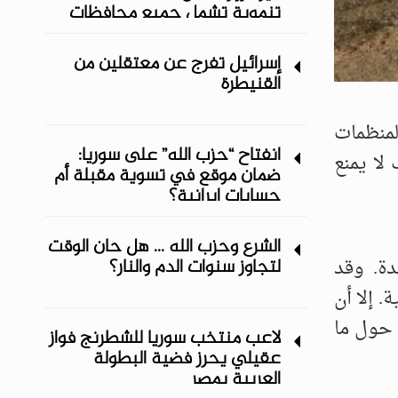
تنموية تشمل جميع محافظات
المنطقة الشرقية
إسرائيل تفرج عن معتقلين من
القنيطرة
لمنظمات
انفتاح “حزب الله” على سوريا:
لا يمنع
ضمان موقع في تسوية مقبلة أم
حسابات إيرانية؟
الشرع وحزب الله ... هل حان الوقت
عدة. وقد
لتجاوز سنوات الدم والنار؟
. إلا أن
 حول ما
لاعب منتخب سوريا للشطرنج فواز
عقيلي يحرز فضية البطولة
العربية بمصر