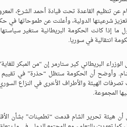
م عن تنظيم القاعدة تحت قيادة أحمد الشرع، المعرو
عزيز شرعيتها الدولية، وأعلنت عن طموحاتها في حك
 ما إذا كانت الحكومة البريطانية ستغير سياستها 
مة انتقالية في سوريا.
الوزراء البريطاني كير ستارمر إن “من المبكر للغاية”
شام. وأوضح أن الحكومة ستظل “حذرة” في تقييم 
 تصرفات الهيئة والأطراف الأخرى في النزاع السوري
يها المجموعة.
ى أن هيئة تحرير الشام قدمت “تطمينات” بشأن الأق
ا تعهدت بالتعاون مع المجتمع الدولي في ما يتعلق 