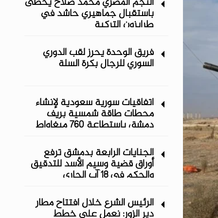
النجم المصري محمد صلاح يحظى
باستقبال جماهيري حاشد في
طرابزون التركية
فريق الوحدة يحرز لقب الدوري
السوري للرجال بكرة السلة
اتفاقيات سورية سعودية لإنشاء
محطات طاقة شمسية ‏بريف
دمشق باستطاعة 760 ميغاواط
الجنايات الرابعة بدمشق ترفع
أوراق قضية وسيم الأسد للتدقيق
والحكم في 18 آب الجاري
الرئيس الشرع خلال افتتاح مطار
دير الزور: نعمل على خطط