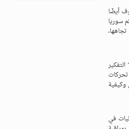
ف أيضًا
م سوريا
تجاهها،
 التفكير
تحركات
 وكيفية
ليات في
بمراقبة