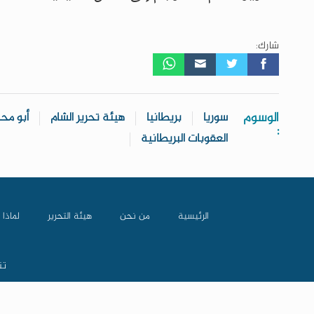
شارك:
الوسوم
سوريا
بريطانيا
هيئة تحرير الشام
أبو محم
:
العقوبات البريطانية
الرئيسية
من نحن
هيئة التحرير
لماذا 
تن
جميع الحقوق محفوظة © 2026 السوري اليوم | صنع بـ
بواسطة
م
❤️