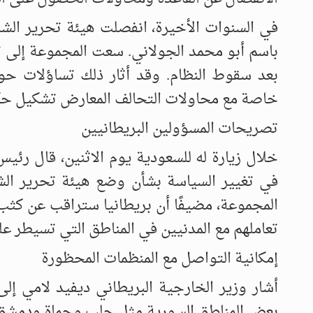
في السنوات الأخيرة، انفصلت هيئة تحرير الشا
باسم أبو محمد الجولاني. سعت المجموعة إلى ت
بعد سقوط النظام. وقد أثار ذلك تساؤلات حول
خاصة مع محاولات التحالف المعارض تشكيل حكو
تصريحات المسؤولين البريطانيين
خلال زيارة له للسعودية يوم الاثنين، قال رئيس 
في تغيير السياسة بشأن وضع هيئة تحرير ال
المجموعة، مضيفًا أن بريطانيا ستراقب عن كثب
تعاملهم مع المدنيين في المناطق التي تسيطر عل
إمكانية التواصل مع المنظمات المحظورة
أشار وزير الخارجية البريطاني ديفيد لامي إل
بعض المناطق السورية مثل حلب وحماة ودمشق، كم