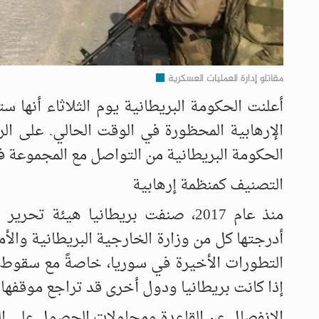
مقاتلو إدارة العمليات العسكرية
أعلنت الحكومة البريطانية يوم الثلاثاء أنها 
الإرهابية المحظورة في الوقت الحالي. على ال
الحكومة البريطانية من التواصل مع المجموعة ف
التصنيف كمنظمة إرهابية
منذ عام 2017، صنفت بريطانيا هيئة 
أدرجتها كل من وزارة الخارجية البريطانية والأمم
التطورات الأخيرة في سوريا، خاصةً مع سقوط ب
إذا كانت بريطانيا ودول أخرى قد تراجع موقفها
الانفصال عن القاعدة ومحاولات الحصول على ا