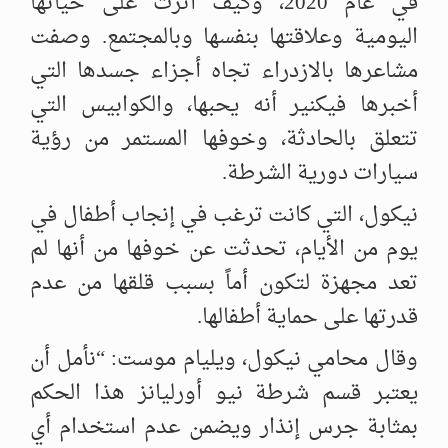
في عام 2020، وكيف أثرت على حياتها
اليومية وعلاقتها بنفسها وبالمجتمع. وصفت
مشاعرها بالازدراء تجاه أجزاء جسدها التي
أخبرها فيكنير أنه يحبها، والكوابيس التي
تتعلق بالحادثة، وخوفها المستمر من رؤية
سيارات دورية الشرطة.
نيكول، التي كانت ترغب في إنجاب أطفال في
يوم من الأيام، تحدثت عن خوفها من أنها لم
تعد مجهزة لتكون أماً بسبب قلقها من عدم
قدرتها على حماية أطفالها.
وقال محامي نيكول، ويليام موست: “نأمل أن
يعتبر قسم شرطة نيو أورليانز هذا الحكم
بمثابة جرس إنذار ويضمن عدم استخدام أي