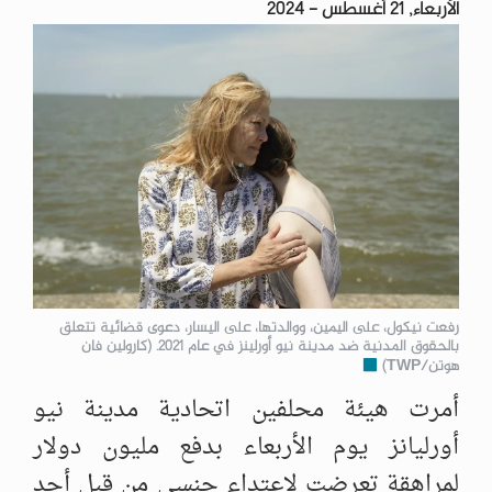
الأربعاء, 21 أغسطس - 2024
رفعت نيكول، على اليمين، ووالدتها، على اليسار، دعوى قضائية تتعلق
بالحقوق المدنية ضد مدينة نيو أورلينز في عام 2021. (كارولين فان
هوتن/TWP)
أمرت هيئة محلفين اتحادية مدينة نيو
أورليانز يوم الأربعاء بدفع مليون دولار
لمراهقة تعرضت لاعتداء جنسي من قبل أحد