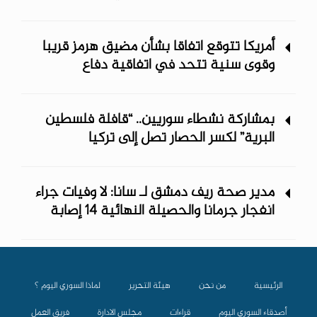
أمريكا تتوقع اتفاقا بشأن مضيق هرمز قريبا
وقوى سنية تتحد في اتفاقية دفاع
بمشاركة نشطاء سوريين.. “قافلة فلسطين
البرية” لكسر الحصار تصل إلى تركيا
مدير صحة ريف دمشق لـ سانا: لا وفيات جراء
انفجار جرمانا والحصيلة النهائية 14 إصابة
الرئيسية
من نحن
هيئة التحرير
لماذا السوري اليوم ؟
أصدقاء السوري اليوم
قراءات
مجلس الادارة
فريق العمل