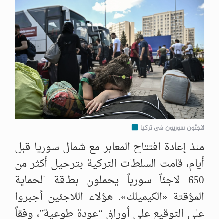
لاجئون سوريون في تركيا
منذ إعادة افتتاح المعابر مع شمال سوريا قبل
أيام، قامت السلطات التركية بترحيل أكثر من
650 لاجئاً سورياً يحملون بطاقة الحماية
المؤقتة «الكيميلك». هؤلاء اللاجئين أجبروا
على التوقيع على أوراق “عودة طوعية”، وفقاً