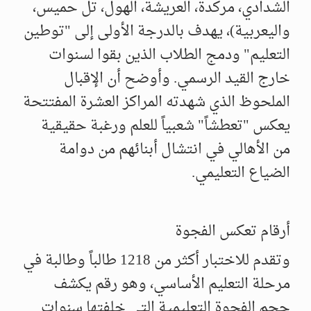
الشدادي، مركدة، العريشة، الهول، تل حميس،
واليعربية)، يهدف بالدرجة الأولى إلى "توطين
التعليم" ودمج الطلاب الذين بقوا لسنوات
خارج القيد الرسمي. وأوضح أن الإقبال
الملحوظ الذي شهدته المراكز العشرة المفتتحة
يعكس "تعطشاً" شعبياً للعلم ورغبة حقيقية
من الأهالي في انتشال أبنائهم من دوامة
الضياع التعليمي.
أرقام تعكس الفجوة
وتقدم للاختبار أكثر من 1218 طالباً وطالبة في
مرحلة التعليم الأساسي، وهو رقم يكشف
حجم الفجوة التعليمية التي خلفتها سنوات