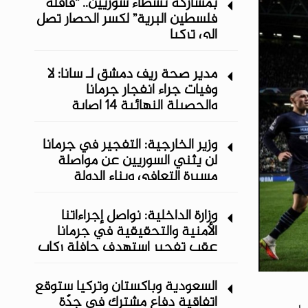
بمشاركة نشطاء سوريين.. “قافلة
فلسطين البرية” لكسر الحصار تصل
إلى تركيا
مدير صحة ريف دمشق لـ سانا: لا
وفيات جراء انفجار جرمانا
والحصيلة النهائية 14 إصابة
وزير الخارجية: التفجير في جرمانا
لن يثني السوريين عن مواصلة
مسيرة التعافي وبناء الدولة
وزارة الداخلية: نواصل إجراءاتنا
الأمنية والتحقيقية في جرمانا
عقب تفجير استهدف حافلة ركاب
السعودية وباكستان وتركيا ستوقع
اتفاقية دفاع مشترك في جدّة