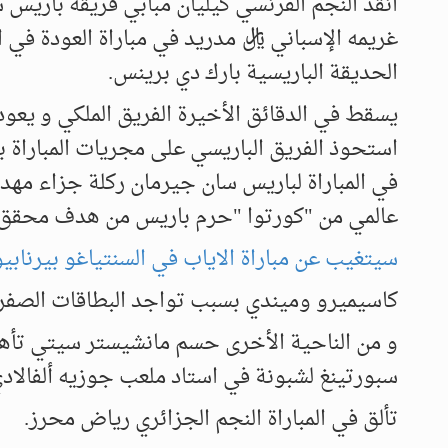
انقذ النجم الفرنسي كيليان مبابي فريقه باريس 
غريمه الإسباني ريال مدريد في مباراة العودة في 
الحديقة الباريسية بارك دي برينس.
يسقط في الدقائق الأخيرة الفريق الملكي و يعو
استحوذ الفريق الباريسي على مجريات المباراة ب
عالمي من "كورتوا "حرم باريس من هدف محقق لتك
سيتغيب عن مباراة الاياب في السنتياغو بيرنابي
كاسيميرو وميندي بسبب تواجد البطاقات الصفرا
و من الناحية الأخرى حسم مانشيستر سيتي تأه
سبورتينغ لشبونة في استاد ملعب جوزيه ألفالاد
تألق في المباراة النجم الجزائري رياض محرز.