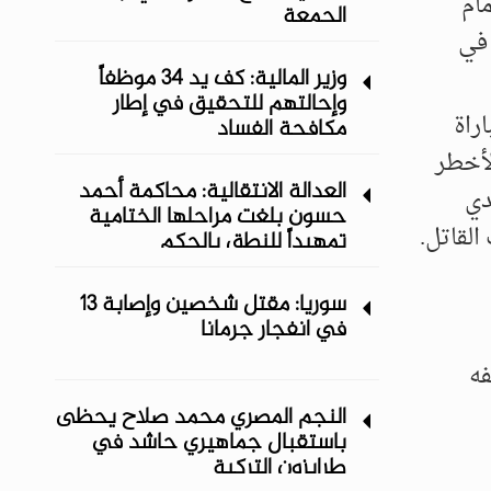
ام
الجمعة
 في
وزير المالية: كف يد 34 موظفاً
وإحالتهم للتحقيق في إطار
راة
مكافحة الفساد
لأخطر
العدالة الانتقالية: محاكمة أحمد
تيني "ليونيل ميسي" في الدقيقة 62 تصدي
حسون بلغت مراحلها الختامية
القاتل.
تمهيداً للنطق بالحكم
سوريا: مقتل شخصين وإصابة 13
في انفجار جرمانا
فه
النجم المصري محمد صلاح يحظى
باستقبال جماهيري حاشد في
طرابزون التركية