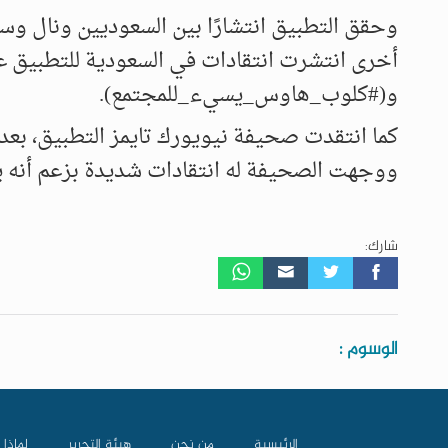
وحقق التطبيق انتشارًا بين السعوديين ونال و
أخرى انتشرت انتقادات في السعودية للتطبيق
و(#كلوب_هاوس_يسيء_للمجتمع).
كما انتقدت صحيفة نيويورك تايمز التطبيق، بعد
ووجهت الصحيفة له انتقادات شديدة بزعم أنه يفت
شارك:
الوسوم :
الرئيسية
من نحن
هيئة التحرير
لماذا 