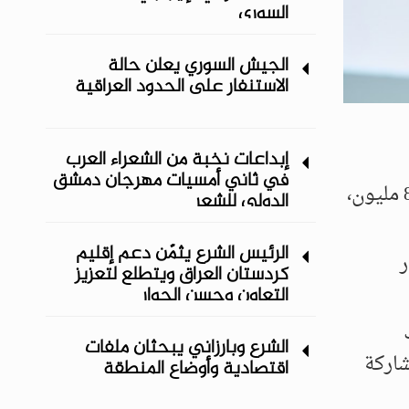
السوري
الجيش السوري يعلن حالة
الاستنفار على الحدود العراقية
إبداعات نخبة من الشعراء العرب
في ثاني أمسيات مهرجان دمشق
وصلت عدد عمليات تنزيل برنامج "كلوب هاوس"، بعد إتاحته لمستخدمي هواتف الـ "Iphone"، لقرابة 8 مليون،
الدولي ‏للشعر
الرئيس الشرع يثمّن دعم إقليم
ر
كردستان العراق ويتطلع لتعزيز
التعاون وحسن الجوار
الشرع وبارزاني يبحثان ملفات
شاركة
اقتصادية وأوضاع المنطقة