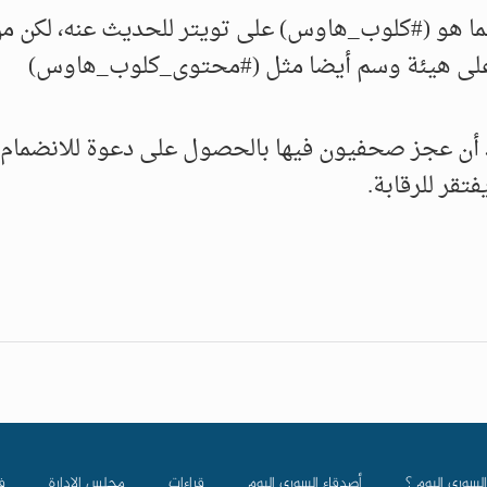
سما هو (#كلوب_هاوس) على تويتر للحديث عنه، لكن م
 على هيئة وسم أيضا مثل (#محتوى_كلوب_هاوس)
 أن عجز صحفيون فيها بالحصول على دعوة للانضمام إ
قر للرقابة.
السوري اليوم ؟
أصدقاء السوري اليوم
قراءات
مجلس الادارة
ف