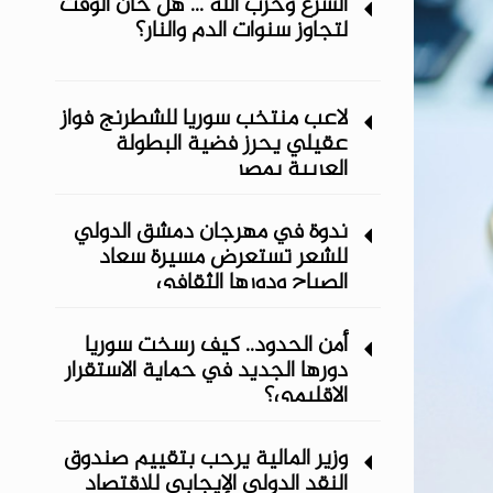
الشرع وحزب الله ... هل حان الوقت
لتجاوز سنوات الدم والنار؟
لاعب منتخب سوريا للشطرنج فواز
عقيلي يحرز فضية البطولة
العربية بمصر
ندوة في مهرجان دمشق الدولي
للشعر تستعرض مسيرة سعاد
الصباح ودورها الثقافي
أمن الحدود.. كيف رسخت سوريا
دورها الجديد في حماية الاستقرار
الإقليمي؟
وزير المالية يرحب بتقييم صندوق
النقد الدولي الإيجابي للاقتصاد