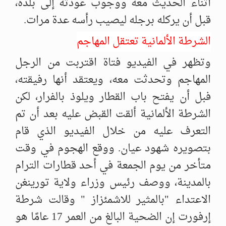
أثناء الحديث معه ووجوب عودته إلى بلده،
قبل أن يركله برجله ليصيب رأسه عدة مرات.
الشرطة الألمانية تعتقل المهاجم
وتظهر في الفيديو فتاة اقتربت من الرجل
المهاجم وتحدثت معه، ويعتقد أنها رفيقته،
فبل أن يفتح باب القطار ويلوذ بالفرار، لكن
الشرطة الألمانية ألقت القبض عليه بعد أن تم
التعرف عليه من خلال الفيديو الذي قام
بتصويره شهود عيان. ووقع الهجوم في وقت
متأخر من يوم الجمعة في أحد قطارات الترام
بالمدينة، ووصف رئيس وزراء ولاية تورينغن
الاعتداء "بالمثير للاشمئزاز " وقالت شرطة
إرفورت إن الضحية البالغ من العمر 17 عامًا هو