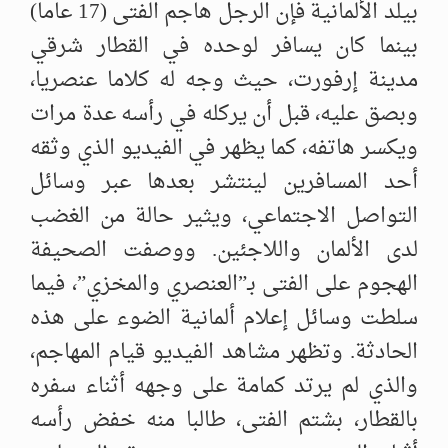
بيلد الألمانية فإن الرجل هاجم الفتى (17 عاما)
بينما كان يسافر لوحده في القطار شرقي
مدينة إرفورت، حيث وجه له كلاما عنصريا،
وبصق عليه، قبل أن يركله في رأسه عدة مرات
ويكسر هاتفه، كما يظهر في الفيديو الذي وثقه
أحد المسافرين لينتشر بعدها عبر وسائل
التواصل الاجتماعي، ويثير حالة من الغضب
لدى الألمان واللاجئين. ووصفت الصحيفة
الهجوم على الفتى بـ”العنصري والمخزي”، فيما
سلطت وسائل إعلام ألمانية الضوء على هذه
الحادثة. وتظهر مشاهد الفيديو قيام المهاجم،
والذي لم يرتد كمامة على وجهه أثناء سفره
بالقطار، بشتم الفتى، طالبا منه خفض رأسه