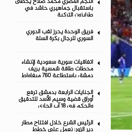
النجم المصري محمد صلاح يحظى
باستقبال جماهيري حاشد في
طرابزون التركية
فريق الوحدة يحرز لقب الدوري
السوري للرجال بكرة السلة
اتفاقيات سورية سعودية لإنشاء
محطات طاقة شمسية ‏بريف
دمشق باستطاعة 760 ميغاواط
الجنايات الرابعة بدمشق ترفع
أوراق قضية وسيم الأسد للتدقيق
والحكم في 18 آب الجاري
الرئيس الشرع خلال افتتاح مطار
دير الزور: نعمل على خطط