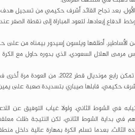
 آخر 5 دقائق من الشوط الأول، بعد نجاح القائد أشرف حكيمي من تسجيل هد
ط الدفاع إبعادها، لتعود المباراة إلى نقطة الصفر عند
من الأساطير، أطلقها ويلسون إسيدور بيمناه من على حد
لزاوية “90” على يسار حارس مرمى الهلال السعودي، الذي بدوره حاول مع الك
وقبل أن يُطلق الحكم صافرة نهاية الشوط الأول، تمكن رابع مونديال قطر 2022، م
 من أشرف حكيمي، قابلها صيباري بتسديدة صعبة على يمي
ابه في الشوط الثاني، ولولا غياب التوفيق عن اللا
مهم في بداية الشوط الثاني، لكن النتيجة ظلت معلقة
الثالث، بعدما تسلم الكرة بمهارة عالية داخل منطقة 