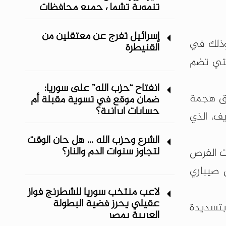
تنموية تشمل جميع محافظات
المنطقة الشرقية
إسرائيل تفرج عن معتقلين من
وذلك في
القنيطرة
لتي تضم
انفتاح “حزب الله” على سوريا:
يق هجمة
ضمان موقع في تسوية مقبلة أم
حسابات إيرانية؟
ف، الذي
الشرع وحزب الله ... هل حان الوقت
لتجاوز سنوات الدم والنار؟
ت الفرص
 صيباري
لاعب منتخب سوريا للشطرنج فواز
عقيلي يحرز فضية البطولة
بتسديدة
العربية بمصر