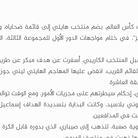
 كأس العالم، بضم منتخب هايتي إلى قائمة ضحاياه، 
، في ختام مواجهات الدور الأول للمجموعة الثالثة، ا
ن قبل المنتخب الكاريبي، أسفرت عن هدف مبكر عن طر
ئم القريب، انقض عليها المهاجم الهايتي ليني جوزي
ة العاشرة.
إحكام سيطرتهم على مجريات الأمور، ومع الوقت توال
ي بلاسيد، وكانت البداية بتسديدة الهداف إسماعيل
مت في المدافعين.
وية صعبة، لتذهب إلى صيباري، الذي بدوره قابل الكرة 
كنها ذهبت في منتصف المرمى.