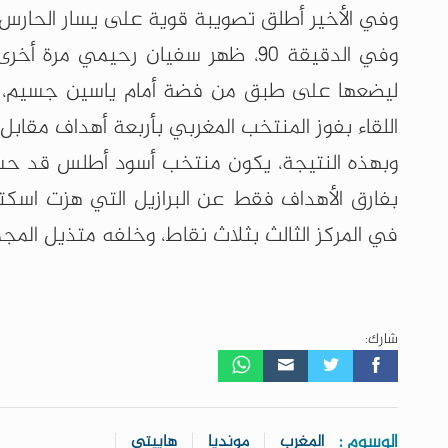
وفي الأخير أطلق تصويبة قوية على يسار الحارس.
وفي الدقيقة 90، ظهر سفيان رحيمي م
ليضعها على طبق من فضة أمام ياسين جسيم، ال
اللقاء بفوز المنتخب المغربي بأربعة أهداف مقابل 
بفارق الأهداف فقط عن البرازيل التي هزت اسكت
في المركز الثالث بثلاث نقاط، وخلفه متذيل المج
شارك:
الوسوم :
المغرب
مونديا
هاييتي