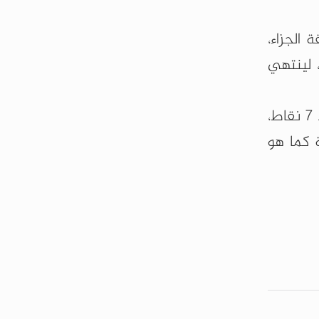
 الجزاء،
 لينتهي
وبهذه النتيجة، يكون منتخب أسود أطلس قد حسم مكانه في المركز الثاني في هذه المجموعة، برصيد 7 نقاط،
 كما هو