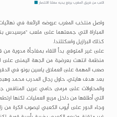
لاعب من فريق المغرب يرفع يديه معلنا الانتصار
واصل منتخب المغرب عروضه الرائعة في نهائيات
المباراة التي جمعتهما على ملعب “مرسيدس بنز”
كذلك البرازيل واسكتلندا.
على غير المتوقع، بدأ اللقاء بمفاجأة مدوية م
منظمة انتهت بعرضية من الجهة اليمنى على القا
صعب المهمة على العملاق ياسين بونو في الدقيق
بعد هدف هايتي، حاول رجال المدرب محمد وهبي، 
والمحاولات على مرمى حامي عرين المنافس جون
التي أطلقها من داخل مربع العمليات، لكنها ارتط
وجاء الدور على أيوب الكعبي ليصوب الكرة من زا
غير متقنة، وتبعه الكعبي بضربة رأسية قوية، ل