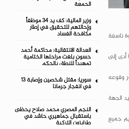
الجمعة
وزير المالية: كف يد 34 موظفاً
وإحالتهم للتحقيق في إطار
مكافحة الفساد
وة ناسفة
العدالة الانتقالية: محاكمة أحمد
 أدى إلى
حسون بلغت مراحلها الختامية
تمهيداً للنطق بالحكم
ور وقوعه
سوريا: مقتل شخصين وإصابة 13
في انفجار جرمانا
يد الجهة
النجم المصري محمد صلاح يحظى
باستقبال جماهيري حاشد في
 وتم تقديم جميع
طرابزون التركية