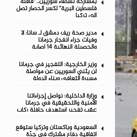
بمشاركة نشطاء سوريين.. “قافلة
فلسطين البرية” لكسر الحصار تصل
إلى تركيا
مدير صحة ريف دمشق لـ سانا: لا
وفيات جراء انفجار جرمانا
والحصيلة النهائية 14 إصابة
وزير الخارجية: التفجير في جرمانا
لن يثني السوريين عن مواصلة
مسيرة التعافي وبناء الدولة
وزارة الداخلية: نواصل إجراءاتنا
الأمنية والتحقيقية في جرمانا
عقب تفجير استهدف حافلة ركاب
السعودية وباكستان وتركيا ستوقع
اتفاقية دفاع مشترك في جدّة