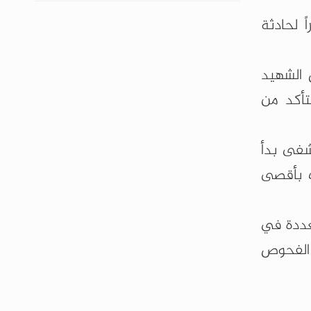
 لحادثة
 الشهيد
تأكد من
شفى بدأ
ت بأقصى
عددة في
 الفحوص