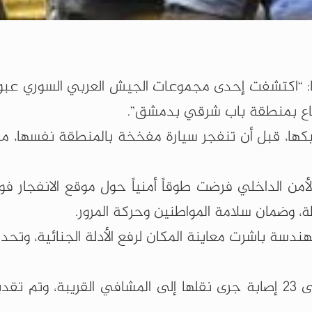
 سانا: “اكتشفت إحدى مجموعات الجيش العربي السوري عب
لدفاع بمنطقة باب شرقي بدمشق”.
يكها، قبل أن تنفجر سيارة مفخخة بالمنطقة نفسها، ما
أمن الداخلي فرضت طوقاً أمنياً حول ‏موقع الانفجار ف
ة، ‏وضمان سلامة المواطنين وحركة المرور.‏
هندسة باشرت معاينة المكان ‏لرفع الأدلة الجنائية، وتحد
الدكتور نجيب النعسان لـ سانا، أن الانفجار أدى إلى 23 إصابة جرى نقلها إلى المشافي القريبة،