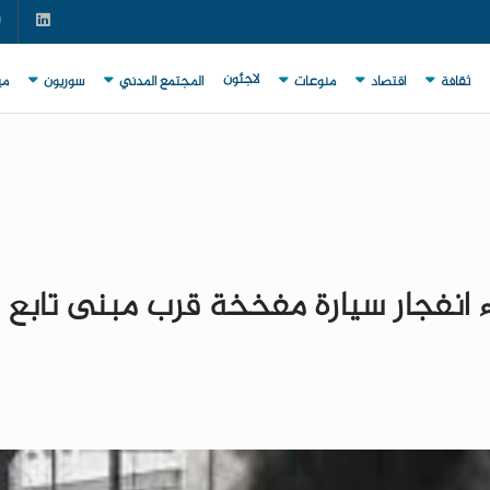
لاجئون
ثقافة
اقتصاد
منوعات
المجتمع المدني
سوريون
مي
بة 23 شخصاً، جراء انفجار سيارة مفخخة قرب مبنى تابع 