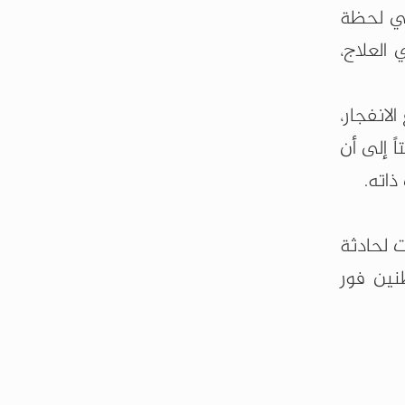
قي لحظة
العلاج،
انفجار،
 إلى أن
ذاته.
 لحادثة
نين فور