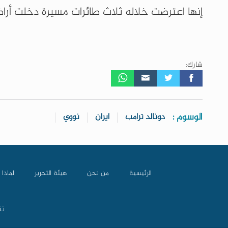
إنها اعترضت خلاله ثلاث طائرات مسيرة دخلت أراض
شارك:
الوسوم :
دونالد ترامب
ايران
نووي
الرئيسية
من نحن
هيئة التحرير
لماذا 
تن