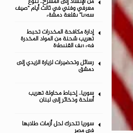
من الإنشاد إلى المسرح.. تنوع
معرفي وفني في ثالث أيام “صيف
سوريا” ‏بقلعة دمشق
إدارة مكافحة المخدرات تحبط
تهريب شحنة من المواد المخدرة
في ريف ‏القنيطرة
رسائل وتحضيرات لزيارة الزيدي إلى
دمشق
سوريا.. إحباط محاولة تهريب
أسلحة وذخائر إلى لبنان
سوريا تتحرك لحل أزمات طلابها
في مصر