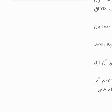
 الاتفاق
نعها من
 بالغة،
 أن آراء
قدم أمر
لماضي.