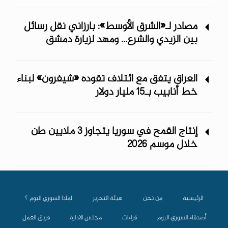
مصادر لـ«الشرق الأوسط»: بارزاني نقل رسائل
بين الزيدي والشرع... ومهد لزيارة دمشق
العراق يتفق مع ائتلاف تقوده «شيفرون» لبناء
خط أنابيب بـ15 مليار دولار
إنتاج القمح في سوريا يتجاوز 3 ملايين طن
خلال موسم 2026
الرئيسية
من نحن
هيئة التحرير
لماذا السوري اليوم ؟
أصدقاء السوري اليوم
قراءات
مجلس الادارة
فريق العمل