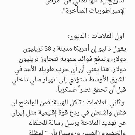
التاريخ، إلا أنها تعاني من "مرض
الإمبراطوريات المتأخرة":
اول العلامات : الديون:
يقول داليو إن أمريكا مدينة بـ 38 تريليون
دولار، وتدفع فوائد سنوية تتجاوز تريليون
دولار. هذا يعني أن أي حرب طويلة الأمد في
الشرق الأوسط ستؤدي إلى انهيار مالي داخلي
قبل أن تحقق نصراً عسكرياً.
وثاني العلامات : تآكل الهيبة: فمن الواضح ان
فشل واشنطن في ردع قوة إقليمية مثل إيران
عن تهديد الملاحة يرسل رسالة للحلفاء
والخصوم (الصين وروسيا) بأن "المظلة