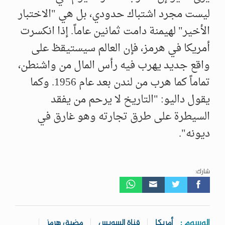
ليست مجرد اشتباك حدودي، بل هي "الاختبار
الأخير" لهيمنة دامت ثمانين عاماً. إذا انكسرت
أمريكا في هرمز، فإن العالم سيستيقظ على
واقع جديد يهرب فيه رأس المال من واشنطن،
تماماً كما هرب من لندن بعد عام 1956. وكما
يقول داليو: "التاريخ لا يرحم من يفقد
السيطرة على طرق تجارته وهو غارق في
ديونه".
شارك:
الوسوم :
أمريكا
قناة السويس
مضيق هرمز