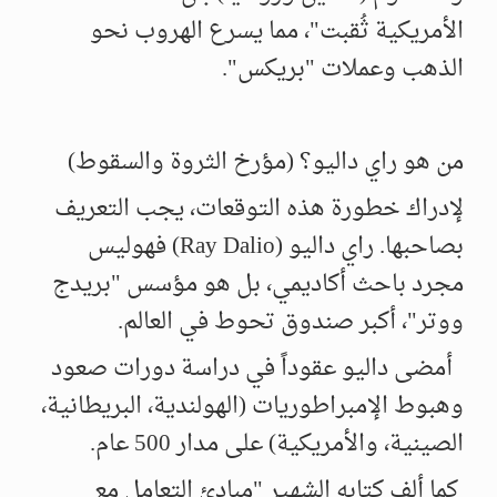
الأمريكية ثُقبت"، مما يسرع الهروب نحو
الذهب وعملات "بريكس".
من هو راي داليو؟ (مؤرخ الثروة والسقوط)
لإدراك خطورة هذه التوقعات، يجب التعريف
بصاحبها. راي داليو (Ray Dalio) فهوليس
مجرد باحث أكاديمي، بل هو مؤسس "بريدج
ووتر"، أكبر صندوق تحوط في العالم.
أمضى داليو عقوداً في دراسة دورات صعود
وهبوط الإمبراطوريات (الهولندية، البريطانية،
الصينية، والأمريكية) على مدار 500 عام.
كما ألف كتابه الشهير "مبادئ التعامل مع