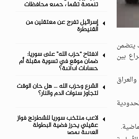
تنموية تشمل جميع محافظات
المنطقة الشرقية
إسرائيل تفرج عن معتقلين من
القنيطرة
ك يتضمن
انفتاح “حزب الله” على سوريا:
راع بين
ضمان موقع في تسوية مقبلة أم
حسابات إيرانية؟
والعراق
الشرع وحزب الله ... هل حان الوقت
لتجاوز سنوات الدم والنار؟
لحدودية
لاعب منتخب سوريا للشطرنج فواز
عقيلي يحرز فضية البطولة
ماضية.
العربية بمصر