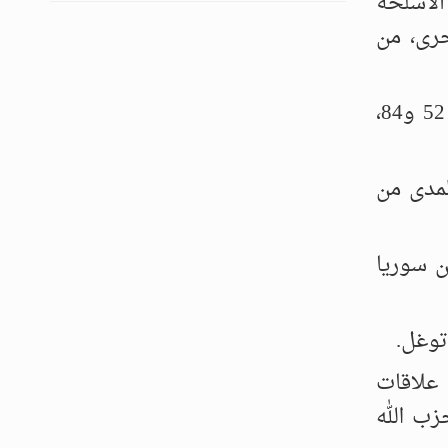
الأسلحة
خرى، من
وأبلغ ضابط سوري رويترز بأن تشكيلات عسكرية من فرق عدة في الجيش السوري، بينها الفرقتان 52 و84،
مدى من
 سوريا
توغل.
علاقات
زب الله