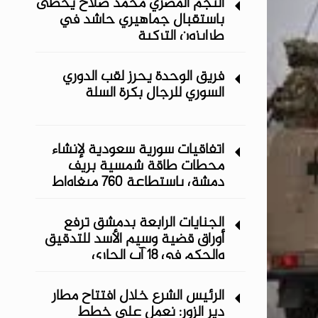
النجم المصري محمد صلاح يحظى
باستقبال جماهيري حاشد في
طرابزون التركية
فريق الوحدة يحرز لقب الدوري
السوري للرجال بكرة السلة
اتفاقيات سورية سعودية لإنشاء
محطات طاقة شمسية ‏بريف
دمشق باستطاعة 760 ميغاواط
الجنايات الرابعة بدمشق ترفع
أوراق قضية وسيم الأسد للتدقيق
والحكم في 18 آب الجاري
الرئيس الشرع خلال افتتاح مطار
دير الزور: نعمل على خطط