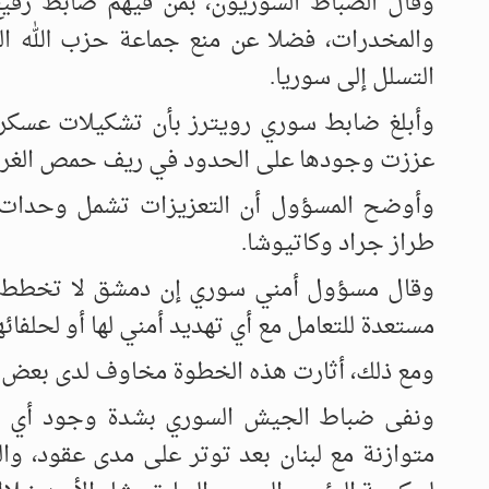
وقال الضباط السوريون، بمن فيهم ضابط رفيع
والمخدرات، فضلا عن منع جماعة حزب الله الل
التسلل إلى سوريا.
عززت وجودها على الحدود في ريف حمص الغ
وأوضح المسؤول أن التعزيزات تشمل وحدات 
طراز جراد وكاتيوشا.
وقال مسؤول أمني سوري إن دمشق لا تخطط ل
مستعدة للتعامل مع أي تهديد أمني لها أو لحلفائها
ومع ذلك، أثارت هذه الخطوة مخاوف لدى بعض ال
ونفى ضباط الجيش السوري بشدة وجود أي خط
متوازنة مع لبنان بعد توتر على مدى عقود، وال