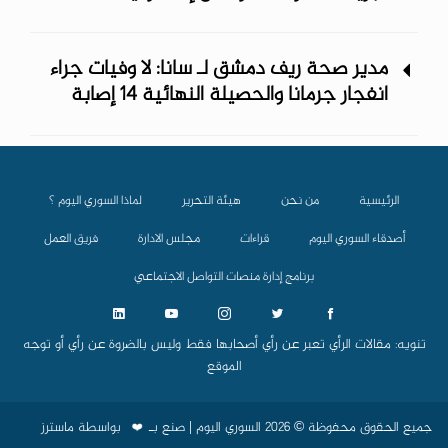
مدير صحة ريف دمشق لـ سانا: لا وفيات جراء
انفجار جرمانا والحصيلة النهائية 14 إصابة
الرئيسية
من نحن
هيئة التحرير
لماذا السوري اليوم ؟
أصدقاء السوري اليوم
قراءات
مجلس الادارة
فريق العمل
برنامج إدارة منصات التواصل الاجتماعي
تنويه: مقالات الرأي تعبر عن رأي أصحابها فقط وليس بالضروة عن رأي أو توجه
الموقع
جميع الحقوق محفوظة © 2026 السوري اليوم | صنع بـ
بواسطة
ماسترز
❤️