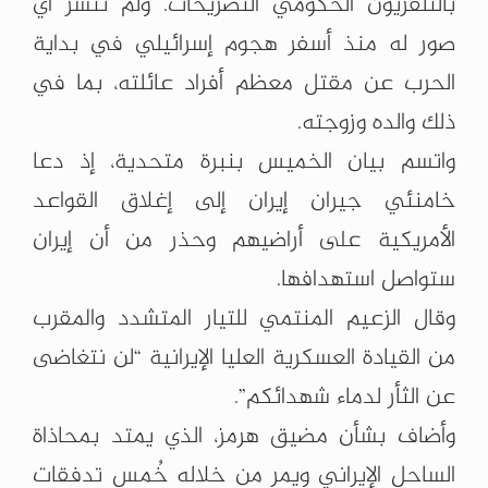
بالتلفزيون الحكومي التصريحات. ولم تُنشر أي
صور له منذ أسفر هجوم إسرائيلي في بداية
الحرب عن مقتل معظم أفراد عائلته، بما في
ذلك والده وزوجته.
واتسم بيان الخميس بنبرة متحدية، إذ دعا
خامنئي جيران إيران إلى إغلاق القواعد
الأمريكية على أراضيهم وحذر من أن إيران
ستواصل استهدافها.
وقال الزعيم المنتمي للتيار المتشدد والمقرب
من القيادة العسكرية العليا الإيرانية “لن نتغاضى
عن الثأر لدماء شهدائكم”.
وأضاف بشأن مضيق هرمز، الذي يمتد بمحاذاة
الساحل الإيراني ويمر من خلاله خُمس تدفقات