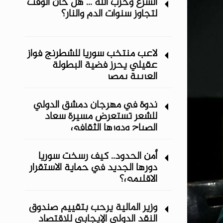
الشرع وحزب الله ... هل حان الوقت
لتجاوز سنوات الدم والنار؟
لاعب منتخب سوريا للشطرنج فواز
عقيلي يحرز فضية البطولة
العربية بمصر
ندوة في مهرجان دمشق الدولي
للشعر تستعرض مسيرة سعاد
الصباح ودورها الثقافي
أمن الحدود.. كيف رسخت سوريا
دورها الجديد في حماية الاستقرار
الإقليمي؟
وزير المالية يرحب بتقييم صندوق
النقد الدولي الإيجابي للاقتصاد