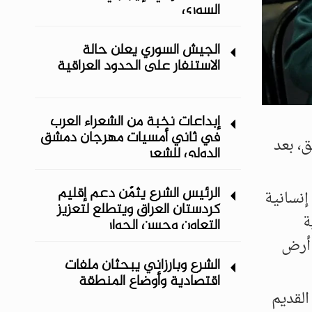
السوري
الجيش السوري يعلن حالة
الاستنفار على الحدود العراقية
إبداعات نخبة من الشعراء العرب
في ثاني أمسيات مهرجان دمشق
، بعد
الدولي ‏للشعر
الرئيس الشرع يثمّن دعم إقليم
تجربة إنسانية
كردستان العراق ويتطلع لتعزيز
ة
التعاون وحسن الجوار
 أرض
الشرع وبارزاني يبحثان ملفات
اقتصادية وأوضاع المنطقة
القديم