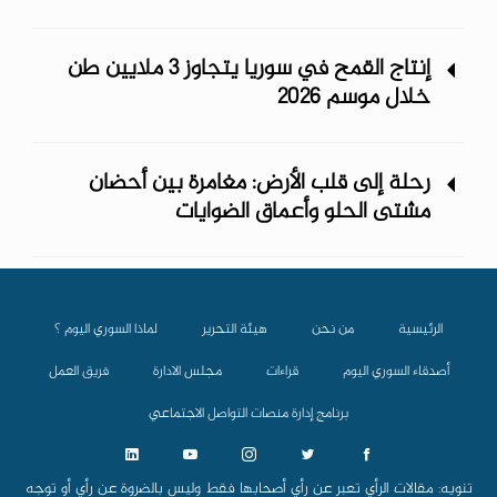
إنتاج القمح في سوريا يتجاوز 3 ملايين طن
خلال موسم 2026
رحلة إلى قلب الأرض: مغامرة بين أحضان
مشتى الحلو وأعماق الضوايات
الرئيسية
من نحن
هيئة التحرير
لماذا السوري اليوم ؟
أصدقاء السوري اليوم
قراءات
مجلس الادارة
فريق العمل
برنامج إدارة منصات التواصل الاجتماعي
تنويه: مقالات الرأي تعبر عن رأي أصحابها فقط وليس بالضروة عن رأي أو توجه