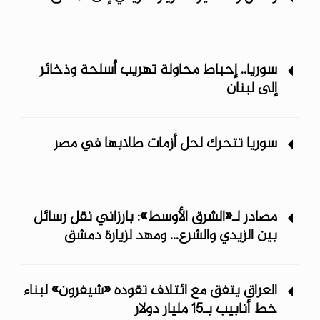
سوريا.. إحباط محاولة تهريب أسلحة وذخائر
إلى لبنان
سوريا تتحرك لحل أزمات طلابها في مصر
مصادر لـ«الشرق الأوسط»: بارزاني نقل رسائل
بين الزيدي والشرع... ومهد لزيارة دمشق
العراق يتفق مع ائتلاف تقوده «شيفرون» لبناء
خط أنابيب بـ15 مليار دولار