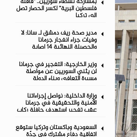
بمشاركة نشطاء سوريين.. “قافلة
فلسطين البرية” لكسر الحصار تصل
إلى تركيا
مدير صحة ريف دمشق لـ سانا: لا
وفيات جراء انفجار جرمانا
والحصيلة النهائية 14 إصابة
وزير الخارجية: التفجير في جرمانا
لن يثني السوريين عن مواصلة
مسيرة التعافي وبناء الدولة
وزارة الداخلية: نواصل إجراءاتنا
الأمنية والتحقيقية في جرمانا
عقب تفجير استهدف حافلة ركاب
السعودية وباكستان وتركيا ستوقع
اتفاقية دفاع مشترك في جدّة