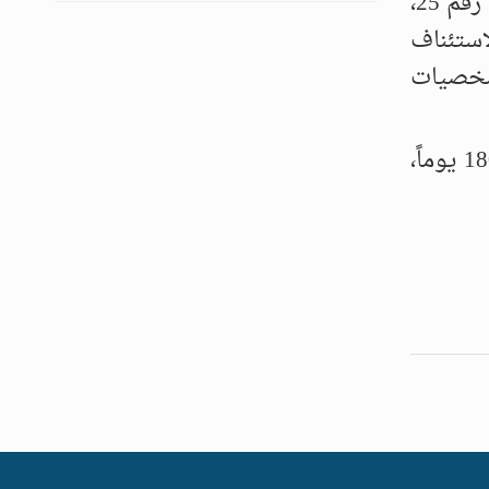
وكانت وزارة الخزانة الأميركية قد أعلنت في وقت متأخر من مساء الجمعة عن إصدار الرخصة العامة رقم 25،
استئناف
لشخصيات
وتزامن ذلك مع إعلان وزارة الخارجية الأميركية عن تنازل رسمي عن عقوبات “قانون قيصر” لمدة 180 يوماً،