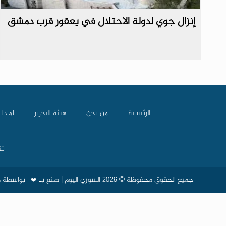
إنزال جوي لدولة الاحتلال في يعقور قرب دمشق
الرئيسية
من نحن
هيئة التحرير
لماذا 
تن
جميع الحقوق محفوظة © 2026 السوري اليوم | صنع بـ
بواسطة
م
❤️