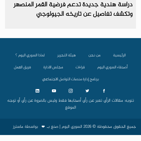
دراسة هندية جديدة تدعم فرضية القمر المنصهر
وتكشف تفاصيل عن تاريخه الجيولوجي
الرئيسية
من نحن
هيئة التحرير
لماذا السوري اليوم ؟
أصدقاء السوري اليوم
قراءات
مجلس الادارة
فريق العمل
برنامج إدارة منصات التواصل الاجتماعي
تنويه: مقالات الرأي تعبر عن رأي أصحابها فقط وليس بالضروة عن رأي أو توجه
الموقع
جميع الحقوق محفوظة © 2026 السوري اليوم | صنع بـ
بواسطة
ماسترز
❤️