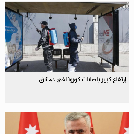
إرتفاع كبير باصابات كورونا في دمشق