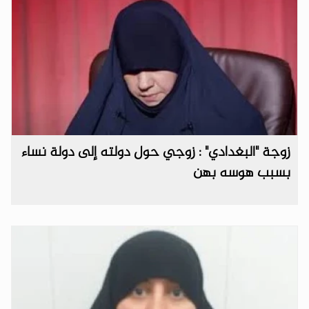
زوجة "البغدادي" : زوجي حول دولته إلى دولة نساء
بسبب هوسه بهن