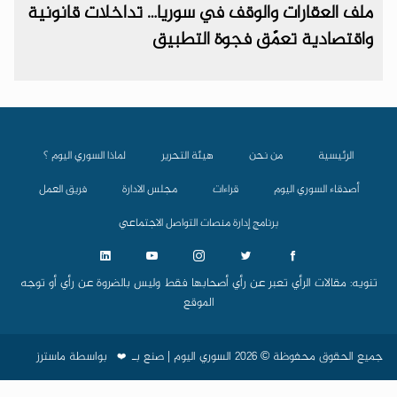
ملف العقارات والوقف في سوريا… تداخلات قانونية
واقتصادية تعمّق فجوة التطبيق
الرئيسية
من نحن
هيئة التحرير
لماذا السوري اليوم ؟
أصدقاء السوري اليوم
قراءات
مجلس الادارة
فريق العمل
برنامج إدارة منصات التواصل الاجتماعي
تنويه: مقالات الرأي تعبر عن رأي أصحابها فقط وليس بالضروة عن رأي أو توجه
الموقع
جميع الحقوق محفوظة © 2026 السوري اليوم | صنع بـ
بواسطة
ماسترز
❤️