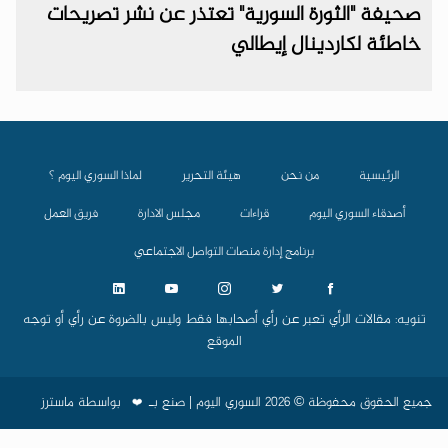
صحيفة "الثورة السورية" تعتذر عن نشر تصريحات
خاطئة لكاردينال إيطالي
الرئيسية
من نحن
هيئة التحرير
لماذا السوري اليوم ؟
أصدقاء السوري اليوم
قراءات
مجلس الادارة
فريق العمل
برنامج إدارة منصات التواصل الاجتماعي
تنويه: مقالات الرأي تعبر عن رأي أصحابها فقط وليس بالضروة عن رأي أو توجه
الموقع
جميع الحقوق محفوظة © 2026 السوري اليوم | صنع بـ
بواسطة
ماسترز
❤️