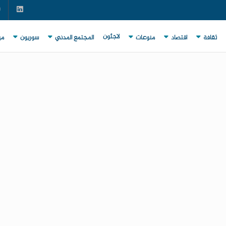
لاجئون
ثقافة
اقتصاد
منوعات
المجتمع المدني
سوريون
مي