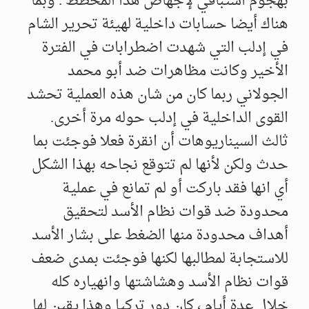
بهجوم استباقي لإجهاض هذا المخطط . وبما
هناك أيضا حسابات داخلية لهيئة تحرير الشام
في إدلب التي شهدت اضطرابات في الفترة
الأخير وكانت مظاهرات ضد أبو محمد
الجولاني ربما كان من شان هذه العملية تحشد
القوى الداخلية في إدلب حوله مرة أخرى.
ثالث السيناريوهات أن انقرة فعلا فوجئت بما
حدث ولكن لأنها لم تتوقع نجاحه بهذا الشكل
أي انها فقد باركت أو لم تمانع في عملية
محدودة ضد قوات نظام الأسد لتحقيق
أهداف محدودة منها الضغط على بشار الأسد
للاستجابة لمطالبها لكنها فوجئت بمدى ضعف
قوات نظام الأسد وهشاشتها وانهياره كله
خلال عدة أيام ، كان دور تركيا وهذا يقين لها