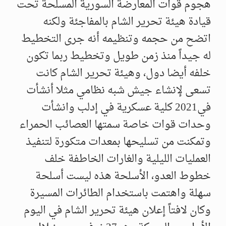
هجوم قوات المعارضة السورية المسلحة تحت
قيادة هيئة تحرير الشام بالمفاجئة ولكنه
اتضح من حجمه وتنظيمه أنه جرى التخطيط
له جيداً منذ زمن طويل وتخطيط ربما تكون
خلفه أيضا دول، وهيئة تحرير الشام كانت
تسعى لإنشاء جيش شبه نظامي مثلا أنشأت
في2021 كلية عسكرية في إدلب وانشأت
وحدات قوات خاصة سمتها العصائب الحمراء
وتمكنت من تسليحها بمعدات متكورة لتنفيذ
العمليات الليلية والغارات الخاطفة خلف
خطوط العدو، الأسلحة هذه ليست أسلحة
سهلة واهتمت باستخدام الطائرات المسيرة
وكان لافتاً إعلان هيئة تحرير الشام في اليوم