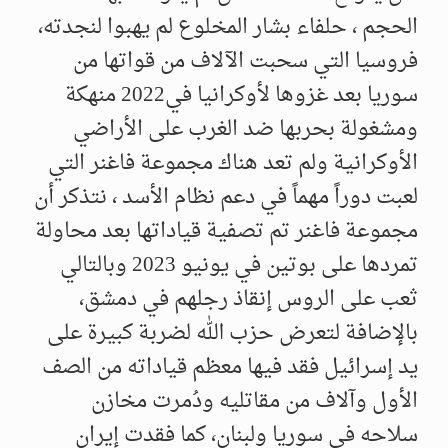
الحجم ، حلفاء بشار المخلوع لم يهبوا لنجدته،
فروسيا التي سحبت الآلاف من قواتها من
سوريا بعد غزوها لأوكرانيا في2022 منهكة
ومشغولة بحربها ضد الغرب على الأراضي
الأوكرانية ولم تعد هناك مجموعة فاغنر التي
لعبت دوراً مهماً في دعم نظام الأسد ، نتذكر أن
مجموعة فاغنر تم تصفية قياداتها بعد محاولة
تمردها على بوتين في يونيو 2023 وبالتالي
ثعب على الروس إنقاذ رجلهم في دمشق،
بالإضافة لتعرض حزب الله لضربة كبيرة على
يد إسرائيل فقد فيها معظم قياداته من الصف
الأول وآلاف من مقاتليه ودُمرت مخازن
سلاحه في سوريا ولبنان، كما فقدت إيران