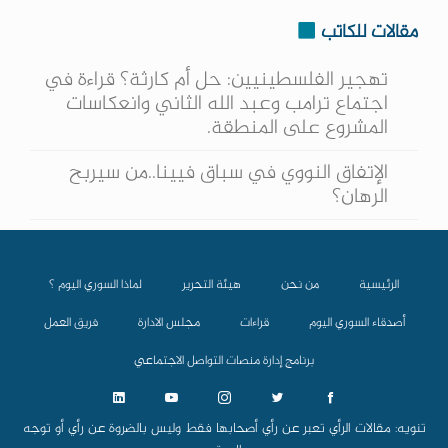
مقالات للكاتب
تهجير الفلسطينيين: حل أم كارثة؟ قراءة في
اجتماع ترامب وعبد الله الثاني وانعكاسات
المشروع على المنطقة.
الإتفاق النووي في سباق فيينا..من سيربح
الرهان؟
الرئيسية
من نحن
هيئة التحرير
لماذا السوري اليوم ؟
أصدقاء السوري اليوم
قراءات
مجلس الادارة
فريق العمل
برنامج إدارة منصات التواصل الاجتماعي
تنويه: مقالات الرأي تعبر عن رأي أصحابها فقط وليس بالضروة عن رأي أو توجه