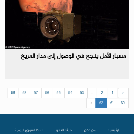
مسبار الأمل ينجح في الوصول إلى مدار المريخ
59
58
57
56
55
54
53
...
2
1
‹
›
62
61
60
الرئيسية
من نحن
هيئة التحرير
لماذا السوري اليوم ؟