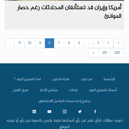
أمريكا وإيران قد تستأنفان المحادثات رغم حصار
الموانئ
...
11
10
9
8
7
6
5
...
2
1
‹
›
201
200
الرئيسية
من نحن
هيئة التحرير
لماذا السوري اليوم ؟
أصدقاء السوري اليوم
قراءات
مجلس الادارة
فريق العمل
برنامج إدارة منصات التواصل الاجتماعي
تنويه: مقالات الرأي تعبر عن رأي أصحابها فقط وليس بالضروة عن رأي أو توجه
الموقع