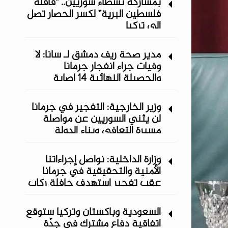
بمشاركة نشطاء سوريين.. “قافلة
فلسطين البرية” لكسر الحصار تصل
إلى تركيا
مدير صحة ريف دمشق لـ سانا: لا
وفيات جراء انفجار جرمانا
والحصيلة النهائية 14 إصابة
وزير الخارجية: التفجير في جرمانا
لن يثني السوريين عن مواصلة
مسيرة التعافي وبناء الدولة
وزارة الداخلية: نواصل إجراءاتنا
الأمنية والتحقيقية في جرمانا
عقب تفجير استهدف حافلة ركاب
السعودية وباكستان وتركيا ستوقع
اتفاقية دفاع مشترك في جدّة