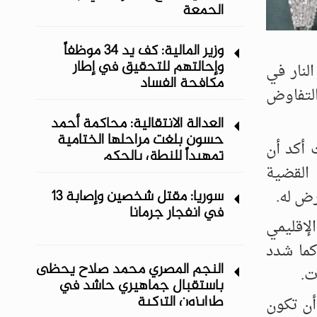
الجمعة
وزير المالية: كف يد 34 موظفاً
وإحالتهم للتحقيق في إطار
لنار في
مكافحة الفساد
التفاوض
العدالة الانتقالية: محاكمة أحمد
حسون بلغت مراحلها الختامية
 أكد أن
تمهيداً للنطق بالحكم
القضية
سوريا: مقتل شخصين وإصابة 13
رض له.
في انفجار جرمانا
لإقليمي
كما شدد
النجم المصري محمد صلاح يحظى
ت.
باستقبال جماهيري حاشد في
طرابزون التركية
أن تكون