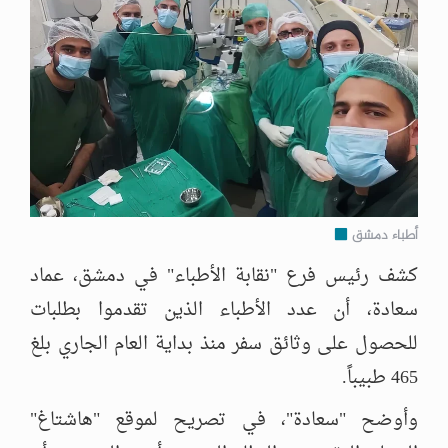
أطباء دمشق
كشف رئيس فرع "نقابة الأطباء" في دمشق، عماد
سعادة، أن عدد الأطباء الذين تقدموا بطلبات
للحصول على وثائق سفر منذ بداية العام الجاري بلغ
465 طبيباً.
وأوضح "سعادة"، في تصريح لموقع "هاشتاغ"