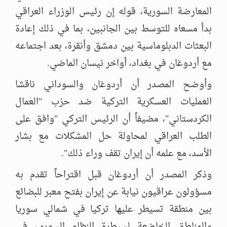
المعارضة السورية، قوله إن رئيس الوزراء العراقي
بدأ مسعاه للتوسط بين الجانبين، بما في ذلك إعادة
البعثات الدبلوماسية بين دمشق وأنقرة، بعد اجتماعه
مع أردوغان في بغداد، أواخر نيسان الماضي.
وأوضح المصدر أن أردوغان والسوداني ناقشا
العمليات العسكرية التركية ضد حزب "العمال
الكردستاني"، مضيفاً أن الرئيس التركي "وافق على
الطلب العراقي لمحاولة حل المشكلات مع بشار
الأسد، مع علمه أن إيران تقف وراء ذلك".
وذكر المصدر أن أردوغان قبل اقتراحاً تقدم به
مسؤولون عراقيون نيابة عن إيران بفتح معبر للبضائع
بين منطقة تسيطر عليها تركيا في شمالي سوريا
والمناطق الخاضعة لسيطرة النظام السوري، في