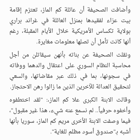
وأضافت الصحيفة أن عائلة كم الماز، تعتزم إقامة
بيت عزاء لفقيدها بمنزل العائلة في غراند براري
بولاية تكساس الأمريكية خلال الأيام المقبلة، رغم
أنها كانت تأمل أن تصلها معلومات مغايرة.
ونقلت الصحيفة عن بناته بأنهن سيقاتلن من أجل
محاسبة النظام السوري على اعتقال والدهما ووفاته
في سجونها، بما في ذلك عبر مقاضاتها، والسعي
لتحقيق العدالة للآخرين الذين ما زالوا رهن الاحتجاز.
وقالت الابنة الكبرى علا كم الماز،: "لقد اختطفوه
وأخفوه حرفياً.. لم نسمع عنه شيء، هذا غير مقبول"،
فيما وصفت الابنة الأخرى مريم كم الماز، سوريا بأنها
أشبه بـ"صندوق أسود مظلم للغاية".