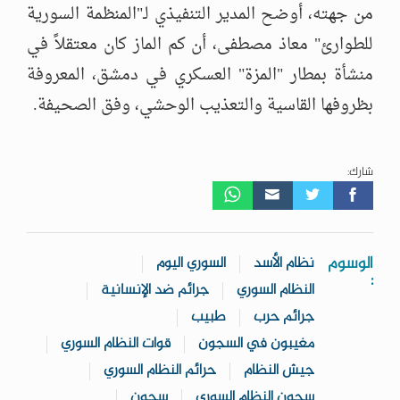
من جهته، أوضح المدير التنفيذي لـ"المنظمة السورية
للطوارئ" معاذ مصطفى، أن كم الماز كان معتقلاً في
منشأة بمطار "المزة" العسكري في دمشق، المعروفة
بظروفها القاسية والتعذيب الوحشي، وفق الصحيفة.
شارك:
الوسوم
نظام الأسد
السوري اليوم
:
النظام السوري
جرائم ضد الإنسانية
جرائم حرب
طبيب
مغيبون في السجون
قوات النظام السوري
جيش النظام
حرائم النظام السوري
سجون النظام السوري
سجون