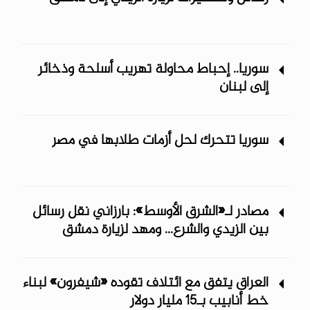
سوريا.. إحباط محاولة تهريب أسلحة وذخائر
إلى لبنان
سوريا تتحرك لحل أزمات طلابها في مصر
مصادر لـ«الشرق الأوسط»: بارزاني نقل رسائل
بين الزيدي والشرع... ومهد لزيارة دمشق
العراق يتفق مع ائتلاف تقوده «شيفرون» لبناء
خط أنابيب بـ15 مليار دولار