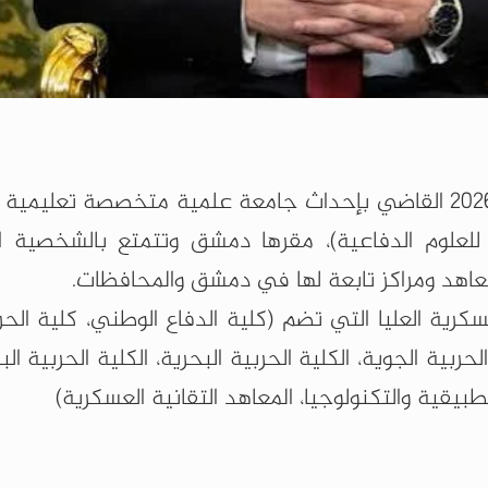
أصدر الرئيس أحمد الشرع المرسوم رقم 147 لعام 2026 القاضي بإحداث جامعة علمية متخصصة تع
لعلوم الدفاعية)، مقرها دمشق وتتمتع بالشخصية الا
ومعاهد ومراكز تابعة لها في دمشق والمحافظات.‏
رية العليا التي تضم (كلية الدفاع الوطني، كلية الحرب
الحربية الجوية، الكلية الحربية البحرية، الكلية الحربية الب
لتطبيقية والتكنولوجيا، المعاهد التقانية العسكرية)