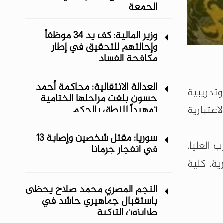
الجمعة
وزير المالية: كف يد 34 موظفاً
وإحالتهم للتحقيق في إطار
مكافحة الفساد
العدالة الانتقالية: محاكمة أحمد
ليمية وتدريبية
حسون بلغت مراحلها الختامية
عتبارية
تمهيداً للنطق بالحكم
سوريا: مقتل شخصين وإصابة 13
 العليا،
في انفجار جرمانا
رية، كلية
النجم المصري محمد صلاح يحظى
باستقبال جماهيري حاشد في
طرابزون التركية