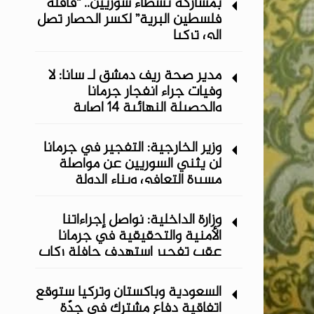
بمشاركة نشطاء سوريين.. “قافلة
فلسطين البرية” لكسر الحصار تصل
إلى تركيا
مدير صحة ريف دمشق لـ سانا: لا
وفيات جراء انفجار جرمانا
والحصيلة النهائية 14 إصابة
وزير الخارجية: التفجير في جرمانا
لن يثني السوريين عن مواصلة
مسيرة التعافي وبناء الدولة
وزارة الداخلية: نواصل إجراءاتنا
الأمنية والتحقيقية في جرمانا
عقب تفجير استهدف حافلة ركاب
السعودية وباكستان وتركيا ستوقع
اتفاقية دفاع مشترك في جدّة