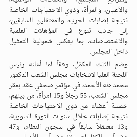
وشرائح المجتمع، والكفاءات الوطنية،
‌‏والأعيان، والمرأة، وذوي الاحتياجات الخاصة
نتيجة إصابات الحرب، والمعتقلين ‌‏السابقين،
إلى جانب تنوع في المؤهلات العلمية
والاختصاصات، بما يعكس شمولية ‏التمثيل
‏داخل المجلس.‏
وضم الثلث المكمّل، وفقاً لما أعلنه رئيس
اللجنة العليا لانتخابات مجلس الشعب الدكتور
‌‏محمد طه الأحمد، في مؤتمر صحفي عقد بمقر
مجلس الشعب، 55 رجلاً و15 امرأة، ‌‏من بينهم،
خمسة أعضاء من ذوي الاحتياجات الخاصة
نتيجة إصابات خلال سنوات ‌‏الثورة السورية،
و13 معتقلاً سابقاً في سجون النظام، و47