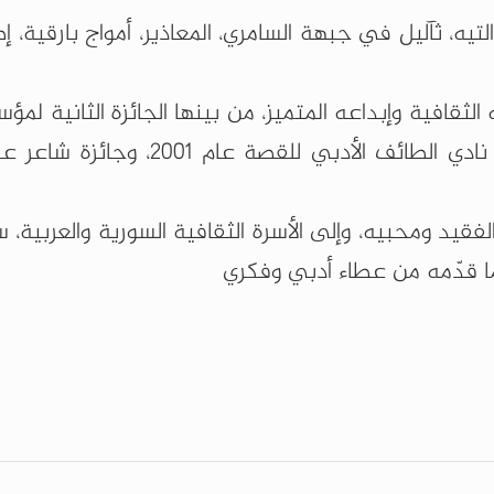
لتيه، ثآليل في جبهة السامري، المعاذير، أمواج بارقية، إ
ته الثقافية وإبداعه المتميز، من بينها الجائزة الثانية لم
العزيز البابطين للإبداع الشعري عام 2001، وجائزة نادي الطائف الأدبي ل
فقيد ومحبيه، وإلى الأسرة الثقافية السورية والعربية، سائ
مّا قدّمه من عطاء أدبي وفكري