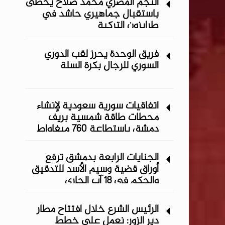
النجم المصري محمد صلاح يحظى
باستقبال جماهيري حاشد في
طرابزون التركية
فريق الوحدة يحرز لقب الدوري
السوري للرجال بكرة السلة
اتفاقيات سورية سعودية لإنشاء
محطات طاقة شمسية ‏بريف
دمشق باستطاعة 760 ميغاواط
الجنايات الرابعة بدمشق ترفع
أوراق قضية وسيم الأسد للتدقيق
والحكم في 18 آب الجاري
الرئيس الشرع خلال افتتاح مطار
دير الزور: نعمل على خطط