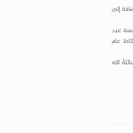
ضافة إلى
ؤسسة عبد
لقصة عام 2001، وجائزة شاعر عكاظ عام
لةً الله