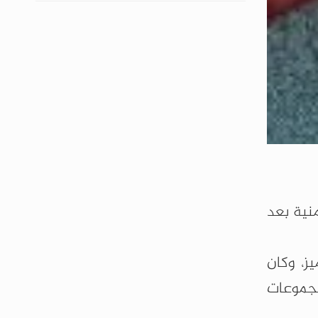
ة (1944–2026)م، الذي وافته المنية بعد
ز، وكان
مجموعات