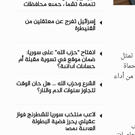
تنموية تشمل جميع محافظات
المنطقة الشرقية
إسرائيل تفرج عن معتقلين من
القنيطرة
انفتاح “حزب الله” على سوريا:
 تمثل
ضمان موقع في تسوية مقبلة أم
حماة
حسابات إيرانية؟
من أداء
الشرع وحزب الله ... هل حان الوقت
لتجاوز سنوات الدم والنار؟
لاعب منتخب سوريا للشطرنج فواز
عقيلي يحرز فضية البطولة
ى
العربية بمصر
محاميات