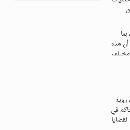
ق.
بما
أن هذه
 مختلف
 رؤية
حاكم في
لقضايا