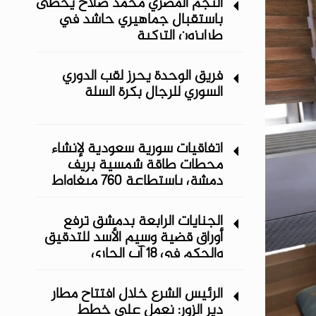
النجم المصري محمد صلاح يحظى
باستقبال جماهيري حاشد في
طرابزون التركية
فريق الوحدة يحرز لقب الدوري
السوري للرجال بكرة السلة
اتفاقيات سورية سعودية لإنشاء
محطات طاقة شمسية ‏بريف
دمشق باستطاعة 760 ميغاواط
الجنايات الرابعة بدمشق ترفع
أوراق قضية وسيم الأسد للتدقيق
والحكم في 18 آب الجاري
الرئيس الشرع خلال افتتاح مطار
دير الزور: نعمل على خطط