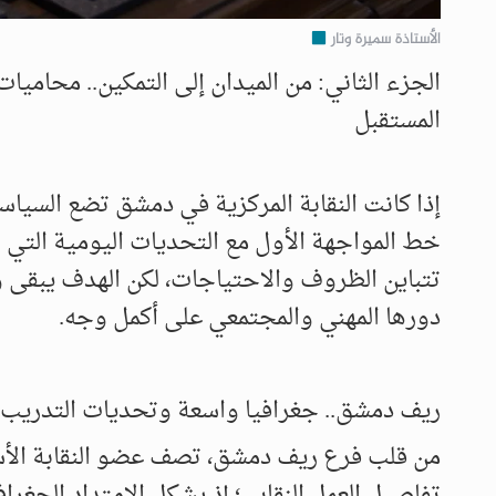
الأستاذة سميرة وتار
الجزء الثاني: من الميدان إلى التمكين.. محام
المستقبل
إذا كانت النقابة المركزية في دمشق تضع السياسات
خط المواجهة الأول مع التحديات اليومية التي
تتباين الظروف والاحتياجات، لكن الهدف يبقى وا
دورها المهني والمجتمعي على أكمل وجه.
ريف دمشق.. جغرافيا واسعة وتحديات التدريب
من قلب فرع ريف دمشق، تصف عضو النقابة الأستا
تفاصيل العمل النقابي؛ إذ يشكل الامتداد الجغراف