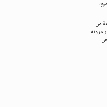
يع.
عة من
ر مرونة
هن