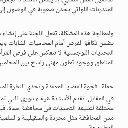
المتدربات اللواتي يجدن صعوبة في الوصول إلى
ولمعالجة هذه المشكلة، تعمل اللجنة على إنشاء 
يضمن تكافؤ الفرص أمام المحاميات الشابات وي
التحديات اللوجستية لا تنعكس على فرص المرأة 
المناطق ووجود تعاون مهني راسخ بين المحامين ف
حماة.. فجوة القضايا المعقدة وتحدي النظرة الم
في المقابل، تقدم الأستاذة هيفاء دوري، التي تم
مختلفة لطبيعة التحديات في محافظة حماة. فبرأيها
مدن المحافظة مثل محردة والسقيلبية والسلمية 
المطروحة.