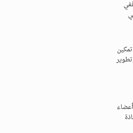
ففي
ي
تمكين
وتطوير
أعضاء
اذة