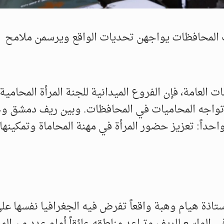
يات المحافظات يواجهن تحديات الواقع ويرسمن ملامح
 العامة، فإن الفروع الميدانية للجنة المرأة المحامية
 تواجه المحاميات في المحافظات. وبين ريف دمشق و
حداً: تعزيز حضور المرأة في مهنة المحاماة وتمكينها 
ذة هيام وهبة واقعاً تفرض فيه الجغرافيا نفسها عل
ي الواسع للريف وتباعد مناطقه عائقاً أمام عدد من ال