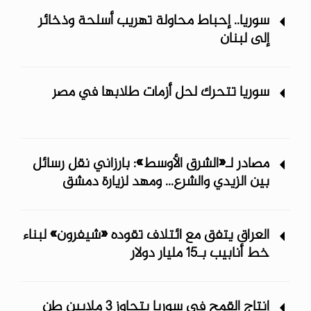
سوريا.. إحباط محاولة تهريب أسلحة وذخائر
إلى لبنان
سوريا تتحرك لحل أزمات طلابها في مصر
مصادر لـ«الشرق الأوسط»: بارزاني نقل رسائل
بين الزيدي والشرع... ومهد لزيارة دمشق
العراق يتفق مع ائتلاف تقوده «شيفرون» لبناء
خط أنابيب بـ15 مليار دولار
إنتاج القمح في سوريا يتجاوز 3 ملايين طن