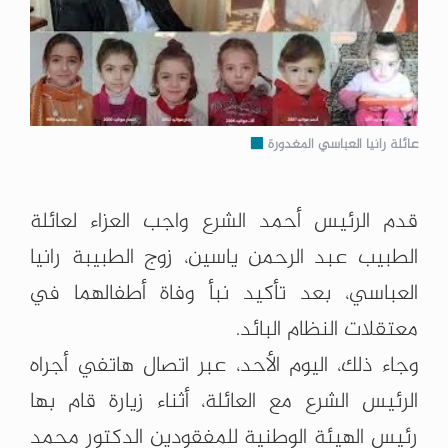
عائلة رانيا العباسي المغدورة
قدم الرئيس أحمد الشرع واجب العزاء لعائلة
الطبيب عبد ‏الرحمن ياسين، ‏زوج الطبيبة رانيا
العباسي، بعد تأكيد نبأ وفاة ‏أطفالهما في
معتقلات النظام ‏البائد.‏
وجاء ذلك، اليوم الأحد، عبر اتصال هاتفي أجراه
الرئيس ‏الشرع مع العائلة، ‏أثناء زيارة قام بها
رئيس الهيئة الوطنية للمفقودين الدكتور محمد