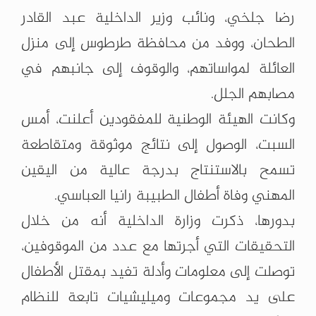
رضا ‏جلخي،‏ ونائب وزير الداخلية عبد القادر
الطحان، ووفد من محافظة ‏طرطوس إلى منزل
العائلة لمواساتهم، ‏والوقوف إلى جانبهم في
مصابهم ‏الجلل.‏
‏وكانت الهيئة الوطنية للمفقودين أعلنت، أمس
السبت، الوصول إلى ‏نتائج موثوقة ‌‏ومتقاطعة
‏تسمح بالاستنتاج بدرجة عالية من ‏اليقين
‏المهني وفاة أطفال ‌‏الطبيبة رانيا ‏العباسي.‏
بدورها، ذكرت وزارة الداخلية أنه من خلال
التحقيقات التي ‌‏أجرتها مع عدد ‏من الموقوفين،
توصلت إلى معلومات وأدلة تفيد ‏بمقتل الأطفال
على يد ‏مجموعات وميليشيات تابعة للنظام