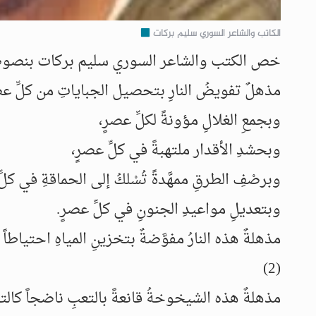
الكاتب والشاعر السوري سليم بركات
خص الكتب والشاعر السوري سليم بركات بنصوص
مذهلٌ تفويضُ النارِ بتحصيل الجباياتِ من كلِّ عص
وبجمعِ الغلالِ مؤونةً لكلِّ عصرٍ،
وبحشدِ الأقدار ملتهبةً في كلِّ عصرٍ،
وبرصْفِ الطرقِ ممهَّدةً تُسْلكُ إلى الحماقةِ في كلِ
وبتعديلِ مواعيدِ الجنونِ في كلِّ عصرٍ.
مذهلةٌ هذه النارُ مفوَّضةٌ بتخزينِ المياهِ احتياطاً
(2)
مذهلةٌ هذه الشيخوخةُ قانعةً بالتعبِ ناضجاً كالتي