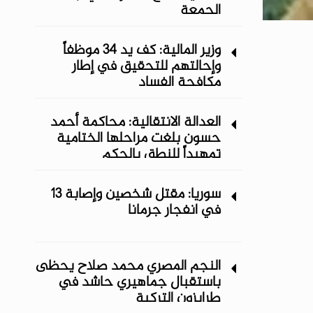
الجمعة
وزير المالية: كف يد 34 موظفاً
وإحالتهم للتحقيق في إطار
مكافحة الفساد
العدالة الانتقالية: محاكمة أحمد
حسون بلغت مراحلها الختامية
تمهيداً للنطق بالحكم
سوريا: مقتل شخصين وإصابة 13
في انفجار جرمانا
النجم المصري محمد صلاح يحظى
باستقبال جماهيري حاشد في
طرابزون التركية