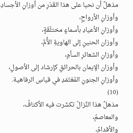
مذهلٌ أن نحيا على هذا القَدْرِ من أوزانِ الأجسادِ،
وأوزانِ الأرواحِ،
وأوزانِ الأعيادِ بأسماءٍ مختلَقَةٍ،
وأوزان الحنينِ إلى الهاويةِ الأُمِّ،
وأوزانِ الشعائرِ السأمِ،
وأوزان الإيمان بالحرائقِ كإرشاد إلى الأصولِ،
وأوزانِ الجنونِ المُعْتَمَدِ في قياسِ الرفاهية.
(10)
مذهلٌ هذا النِّزالُ تكسَّرت فيه الأكتافُ،
والمعاصمُ،
والأقدامُ،