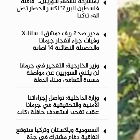
بمشاركة نشطاء سوريين.. “قافلة
فلسطين البرية” لكسر الحصار تصل
إلى تركيا
مدير صحة ريف دمشق لـ سانا: لا
وفيات جراء انفجار جرمانا
والحصيلة النهائية 14 إصابة
وزير الخارجية: التفجير في جرمانا
لن يثني السوريين عن مواصلة
مسيرة التعافي وبناء الدولة
وزارة الداخلية: نواصل إجراءاتنا
الأمنية والتحقيقية في جرمانا
عقب تفجير استهدف حافلة ركاب
السعودية وباكستان وتركيا ستوقع
اتفاقية دفاع مشترك في جدّة