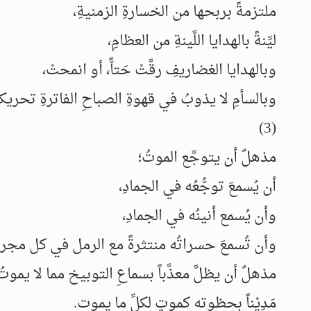
ملتزمةً بربحها من الخسارةِ الزمنيةِ،
ليِّنةً بالهدايا اللَّينةِ من العظامِ،
وبالهدايا الغضاريفِ رقَّتْ حَتاًّ، أو انمحتْ،
وبالسأمِ لا يذوبُ في قهوةِ الصباحِ الفاترةِ تحريكاً
(3)
مذهلٌ أن يتوجَّع الموتُ؛
أن يُسمعَ توجُّعُه في الجمادِ،
وأن يُسمع أنينُه في الجمادِ،
وأن تُسمعَ حسراتُه منتثرةً مع الرمل في كل مجرىً
مذهلٌ أن يظلَّ معذَّباً بسماعِ التوبيخ مما لا يموتُ
مَدِيْناً بحظوته كموتٍ لكلِّ ما يموت.