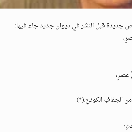
 جديدة قبل النشر في ديوان جديد جاء فيها:
رٍ،
ّ عصرٍ،
 من الجفافِ الكونيِّ.(*)
نِ،