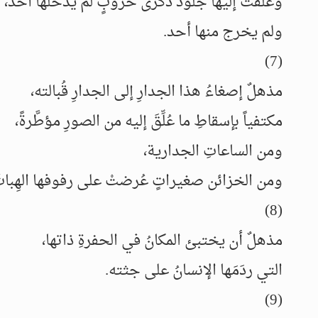
وعُلِّقتْ إليها جلودٌ ذكرى حروبٍ لم يدخلها أحدٌ،
ولم يخرج منها أحد.
(7)
مذهلٌ إصغاءُ هذا الجدارِ إلى الجدارِ قُبالته،
مكتفياً بإسقاطِ ما عُلِّقَ إليه من الصورِ مؤطَّرةً،
ومن الساعاتِ الجدارية،
ومن الخزائن صغيراتٍ عُرضتْ على رفوفها الهِباتُ 
(8)
مذهلٌ أن يختبئ المكانُ في الحفرةِ ذاتها،
التي ردَمَها الإنسانُ على جثته.
(9)