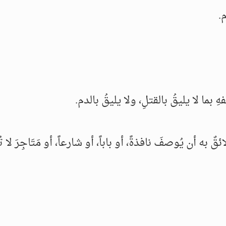
.
هِ بما لا يليقُ بالقتلِ، ولا يليقُ بالدم.
ه أن يُوصفَ نافذةً، أو باباً، أو شارعاً، أو مَتَاجِرَ لا ت