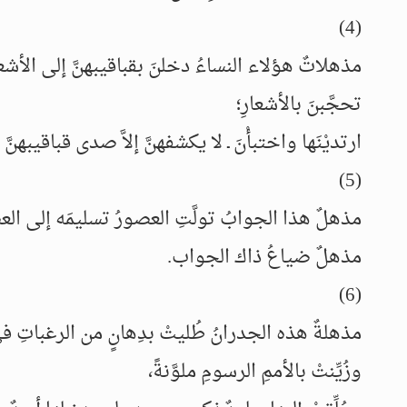
(4)
مذهلاتٌ هؤلاء النساءُ دخلنَ بقباقيبهنَّ إلى الأشعا
تحجَّبنَ بالأشعارِ؛
ارتديْنَها واختبأْنَ ـ لا يكشفهنَّ إلاَّ صدى قباقيبهنَّ يرد
(5)
مذهلٌ هذا الجوابُ تولَّتِ العصورُ تسليمَه إلى الع
مذهلٌ ضياعُ ذاك الجواب.
(6)
مذهلةٌ هذه الجدرانُ طُليتْ بدِهانٍ من الرغباتِ ف
وزُيِّنتْ بالأممِ الرسومِ ملوَّنةً،