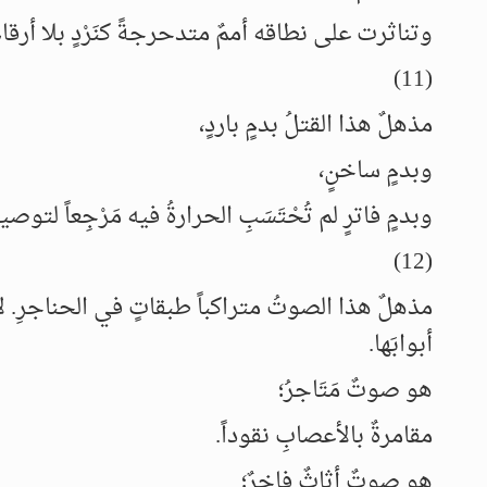
وتناثرت على نطاقه أممٌ متدحرجةً كنَرْدٍ بلا أرقام
(11)
مذهلٌ هذا القتلُ بدمٍ باردٍ،
وبدمٍ ساخنٍ،
وبدمٍ فاترٍ لم تُحْتَسَبِ الحرارةُ فيه مَرْجِعاً لتوصيف
(12)
مذهلٌ هذا الصوتُ متراكباً طبقاتٍ في الحناجرِ. لائقٌ ب
أبوابَها.
هو صوتٌ مَتَاجرُ؛
مقامرةٌ بالأعصابِ نقوداً.
هو صوتٌ أثاثٌ فاخرٌ؛