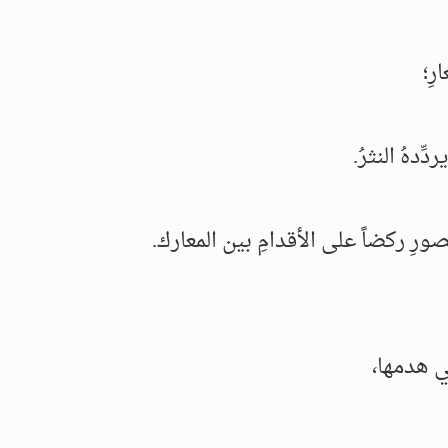
رِ؛
ِّدهُ النثرُ.
صورِ ركضاً على الأقدامِ بين المعارك.
ي هدمها،