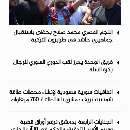
النجم المصري محمد صلاح يحظى باستقبال
جماهيري حاشد في طرابزون التركية
فريق الوحدة يحرز لقب الدوري السوري للرجال
بكرة السلة
اتفاقيات سورية سعودية لإنشاء محطات طاقة
شمسية ‏بريف دمشق باستطاعة 760 ميغاواط
الجنايات الرابعة بدمشق ترفع أوراق قضية
وسيم الأسد للتدقيق والحكم في 18 آب الجاري