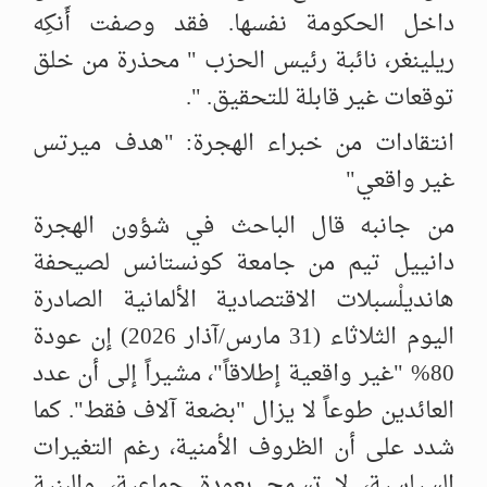
داخل الحكومة نفسها. فقد وصفت أَنكِه
ريلينغر، نائبة رئيس الحزب " محذرة من خلق
توقعات غير قابلة للتحقيق. ".
انتقادات من خبراء الهجرة: "هدف ميرتس
غير واقعي"
من جانبه قال الباحث في شؤون الهجرة
دانييل تيم من جامعة كونستانس لصيحفة
هانديلْسبلات الاقتصادية الألمانية الصادرة
اليوم الثلاثاء (31 مارس/آذار 2026) إن عودة
80% "غير واقعية إطلاقاً"، مشيراً إلى أن عدد
العائدين طوعاً لا يزال "بضعة آلاف فقط". كما
شدد على أن الظروف الأمنية، رغم التغيرات
السياسية، لا تسمح بعودة جماعية، والبنية