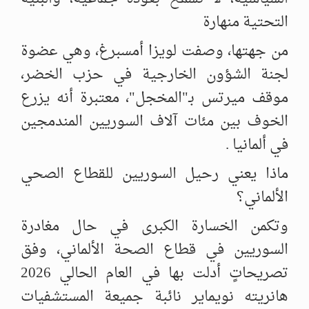
التحتية منهارة
من جهتها، وصفت لويزا أمسبرغ، وهي عضوة
لجنة الشؤون الخارجية في حزب الخضر،
موقف ميرتس بـ"المخجل"، معتبرة أنه يزرع
الخوف بين مئات آلاف السوريين المندمجين
في ألمانيا .
ماذا يعني رحيل السوريين للقطاع الصحي
الألماني؟
وتكمن الخسارة الكبرى في حال مغادرة
السوريين في قطاع الصحة الألماني، وفق
تصريحاتٍ أدلت بها في العام الحالي 2026
هانريته نويماير نائبة جميعة المستشفيات